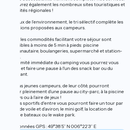
Découvrez également les nombreux sites touristiques et
spécialités régionales !
Soucieux de l’environnement, le tri sélectif complète les
prestations proposées aux campeurs.
Toutes les commodités facilitant votre séjour sont
accessibles à moins de 5 min à pieds: piscine
communautaire, boulangeries, supermarché et station-
service.
A proximité immédiate du camping vous pourrez vous
régaler et faire une pause à l'un des snack bar ou du
restaurant.
Nos plus jeunes campeurs, de leur côté, pourront
profiter pleinement d’une pause au city-parc, à la piscine
Hamelys ou à l’aire de jeux !
Les plus sportifs d'entre vous pourront faire un tour par
le club de voile et d’aviron, le mini golf, la location de
vélos, de bateaux ou le wake park.
Coordonnées GPS : 49°38’5’’ N 006°22’3’’ E