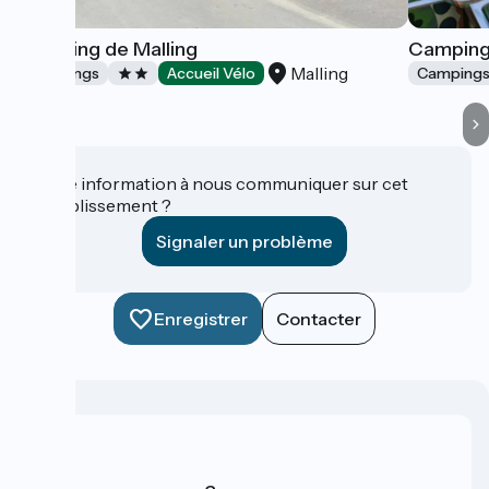
Camping de Malling
Camping
Malling
Campings
Accueil Vélo
Camping
Une information à nous communiquer sur cet
établissement ?
Signaler un problème
Enregistrer
Contacter