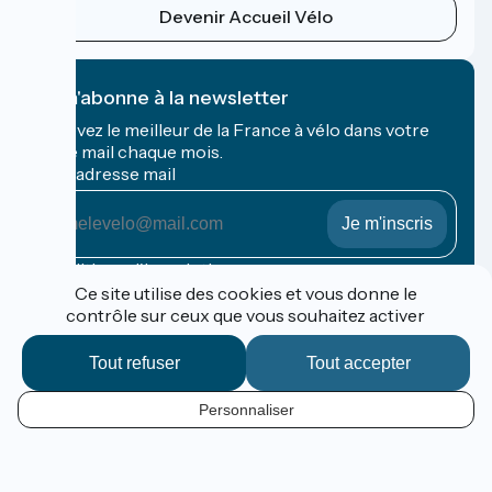
Devenir Accueil Vélo
Je m'abonne à la newsletter
Recevez le meilleur de la France à vélo dans votre
boîte mail chaque mois.
Mon adresse mail
Mon
adresse
mail
Conditions d'inscription
Ce site utilise des cookies et vous donne le
contrôle sur ceux que vous souhaitez activer
Financé dans le cadre de Destination France
Tout refuser
Tout accepter
Personnaliser
Espace Pro / Presse
FR
Mentions légales
Contact
Options de carte
Réalisation :
StudioJuillet
et
France Vélo Tourisme