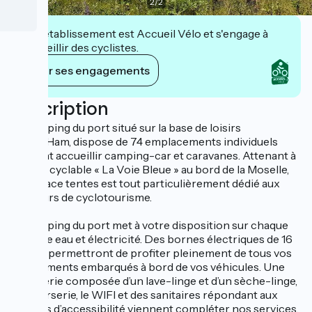
2
/
2
Cet établissement est Accueil Vélo et s'engage à
accueillir des cyclistes.
Voir ses engagements
Description
Le camping du port situé sur la base de loisirs
Nautic’Ham, dispose de 74 emplacements individuels
pouvant accueillir camping-car et caravanes. Attenant à
la piste cyclable « La Voie Bleue » au bord de la Moselle,
un espace tentes est tout particulièrement dédié aux
amateurs de cyclotourisme.
Le camping du port met à votre disposition sur chaque
parcelle eau et électricité. Des bornes électriques de 16
A vous permettront de profiter pleinement de tous vos
équipements embarqués à bord de vos véhicules. Une
buanderie composée d’un lave-linge et d’un sèche-linge,
une nurserie, le WIFI et des sanitaires répondant aux
normes d’accessibilité viennent compléter nos services.