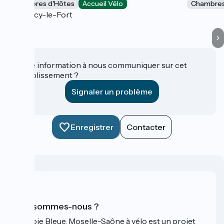
Chambres d'Hôtes
Accueil Vélo
Chambres
Dracy-le-Fort
Une information à nous communiquer sur cet
établissement ?
Signaler un problème
Enregistrer
Contacter
Qui sommes-nous ?
La Voie Bleue, Moselle-Saône à vélo est un projet