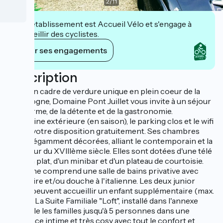
2
/
11
Cet établissement est Accueil Vélo et s'engage à
accueillir des cyclistes.
Voir ses engagements
Description
Dans un cadre de verdure unique en plein coeur de la
Bourgogne, Domaine Pont Juillet vous invite à un séjour
de charme, de la détente et de la gastronomie.
La piscine extérieure (en saison), le parking clos et le wifi
sont à votre disposition gratuitement. Ses chambres
sont élégamment décorées, alliant le contemporain et la
grandeur du XVIIIème siècle. Elles sont dotées d'une télé
à écran plat, d'un minibar et d'un plateau de courtoisie.
Chacune comprend une salle de bains privative avec
baignoire et/ou douche à l'italienne. Les deux junior
suites peuvent accueillir un enfant supplémentaire (max.
15 ans). La Suite Familiale "Loft", installé dans l'annexe
accueille les familles jusqu'à 5 personnes dans une
ambiance intime et très cosy avec tout le confort et