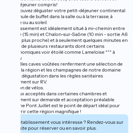
petit-déjeuner compris!
Vous pouvez déguster votre petit-déjeuner continental
en formule de buffet dans la salle ou à la terrasse, à
l'ombre ou au soleil.
L'établissement est idéalement situé à mi-chemin entre
Beaune (15 min) et Chalon-sur-Saône (10 min - sortie A6
n° 25 la plus proche) et à seulement quelques minutes en
voiture de plusieurs restaurants dont certains
gastronomiques voir étoilé comme Lameloise *** à
Chagny.
Nos belles caves voûtées renferment une sélection de
vins de la région et les champagnes de notre domaine
familial, dégustation dans les règles sanitaires
uniquement sur RV.
Location de vélos.
Animaux acceptés dans certaines chambres et
uniquement sur demande et acceptation préalable.
Domaine Pont Juillet est le point de départ idéal pour
découvrir cette région magnifique !
Cet établissement vous intéresse ? Rendez-vous sur
leur site pour réserver ou en savoir plus.