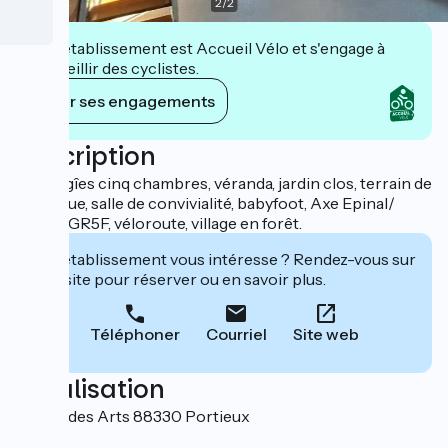
2
/
2
Cet établissement est Accueil Vélo et s'engage à
accueillir des cyclistes.
Voir ses engagements
Description
Grand gîes cinq chambres, véranda, jardin clos, terrain de
pétanque, salle de convivialité, babyfoot, Axe Epinal/
Nancy. GR5F, véloroute, village en forêt.
Cet établissement vous intéresse ? Rendez-vous sur
leur site pour réserver ou en savoir plus.
Téléphoner
Courriel
Site web
Localisation
10 Rue des Arts 88330 Portieux