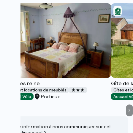
Gîte des reine
Gîte de l
Gîtes et locations de meublés
Gîtes et 
Portieux
Accueil Vélo
Accueil V
Une information à nous communiquer sur cet
établissement ?