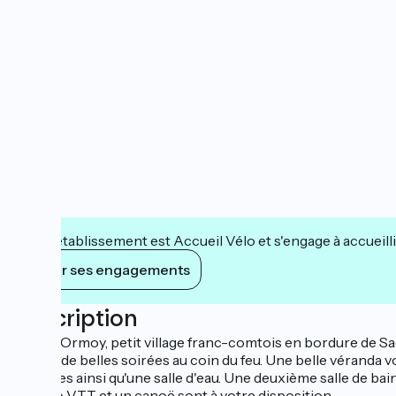
Cet établissement est Accueil Vélo et s'engage à accueilli
Voir ses engagements
Description
Situé à Ormoy, petit village franc-comtois en bordure de S
passer de belles soirées au coin du feu. Une belle véranda vo
équipées ainsi qu'une salle d'eau. Une deuxième salle de bai
Un vélo VTT et un canoë sont à votre disposition.