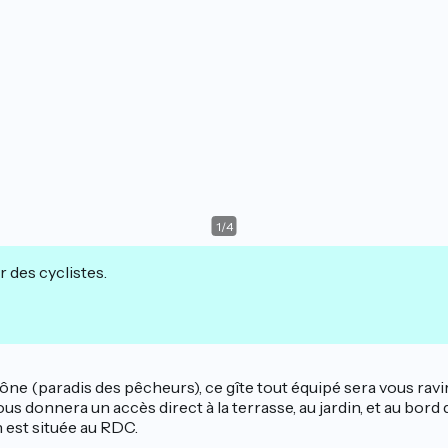
1
/
4
r des cyclistes.
aône (paradis des pêcheurs), ce gîte tout équipé sera vous ra
us donnera un accès direct à la terrasse, au jardin, et au bord
n est située au RDC.