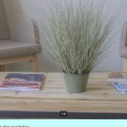
1
/
8
r des cyclistes.