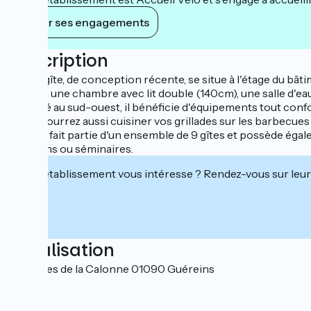
Voir ses engagements
Description
Notre gîte, de conception récente, se situe à l'étage du bâti
accès à une chambre avec lit double (140cm), une salle d'ea
Orienté au sud-ouest, il bénéficie d'équipements tout conf
Vous pourrez aussi cuisiner vos grillades sur les barbecue
Ce gîte fait partie d'un ensemble de 9 gîtes et possède éga
réunions ou séminaires.
Cet établissement vous intéresse ? Rendez-vous sur leur 
Localisation
Les Gîtes de la Calonne 01090 Guéreins