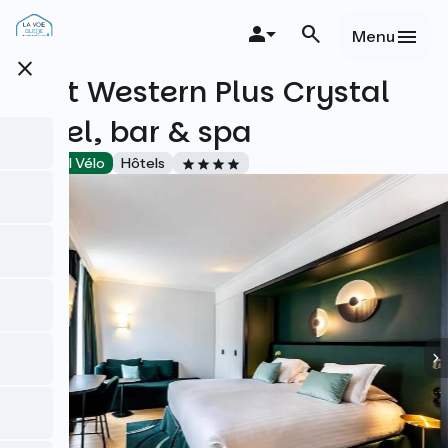
Aller
au
Menu
contenu
close
principal
Best Western Plus Crystal
Hôtel, bar & spa
Accueil Vélo
Hôtels