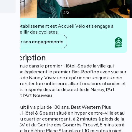
2
/
2
Cet établissement est Accueil Vélo et s'engage à
accueillir des cyclistes.
Voir ses engagements
Description
Bienvenue dans le premier Hôtel-Spa de la ville, qui
propose également le premier Bar-Rooftop avec vue sur
les toits de Nancy. Vivez une expérience unique au sein
d'une architecture intérieure alliant couleurs chaudes et
vivantes, inspirée des arts décoratifs de Nancy, l’Art
Déco et l’Art Nouveau.
Construit il y a plus de 130 ans, Best Western Plus
Crystal, Hôtel & Spa est situé en hyper centre-ville et au
cœur du quartier commerçant , à 2 minutes à pieds de la
gare TGV et du Centre des Congrès Prouvé, 5 minutes à
pieds de la célèbre Place Stanislas et 10 minutes à pied