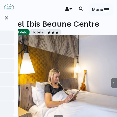
Aller
au
Menu
contenu
close
principal
Hôtel Ibis Beaune Centre
Accueil Vélo
Hôtels