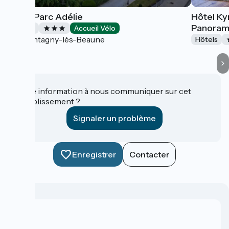
Hôtel Parc Adélie
Hôtel Ky
Panora
Hôtels
Accueil Vélo
Montagny-lès-Beaune
Hôtels
Une information à nous communiquer sur cet
établissement ?
Signaler un problème
Enregistrer
Contacter