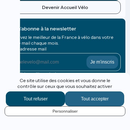
Devenir Accueil Vélo
Je m'abonne à la newsletter
Recevez le meilleur de la France à vélo dans votre
boîte mail chaque mois.
Mon adresse mail
Mon
adresse
mail
Conditions d'inscription
Ce site utilise des cookies et vous donne le
contrôle sur ceux que vous souhaitez activer
Financé dans le cadre de Destination France
Tout refuser
Tout accepter
Personnaliser
Espace Pro / Presse
FR
Mentions légales
Contact
Options de carte
Réalisation :
StudioJuillet
et
France Vélo Tourisme