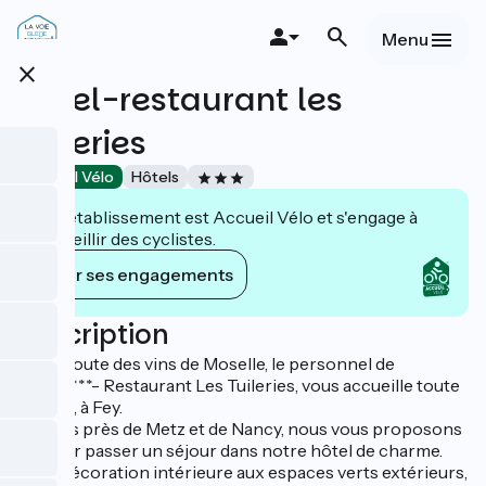
Aller
au
Menu
contenu
close
principal
Hôtel-restaurant les
Tuileries
Accueil Vélo
Hôtels
Cet établissement est Accueil Vélo et s'engage à
accueillir des cyclistes.
Voir ses engagements
Description
Sur la route des vins de Moselle, le personnel de
l'Hôtel***- Restaurant Les Tuileries, vous accueille toute
l'année, à Fey.
A la fois près de Metz et de Nancy, nous vous proposons
de venir passer un séjour dans notre hôtel de charme.
De la décoration intérieure aux espaces verts extérieurs,