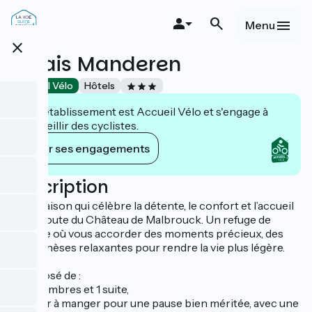
Aller
au
Menu
contenu
close
principal
Relais Manderen
Accueil Vélo
Hôtels
Cet établissement est Accueil Vélo et s'engage à
accueillir des cyclistes.
Voir ses engagements
Description
Une maison qui célèbre la détente, le confort et l’accueil
sur la route du Château de Malbrouck. Un refuge de
charme où vous accorder des moments précieux, des
parenthèses relaxantes pour rendre la vie plus légère.
Composé de :
- 11 chambres et 1 suite,
- un bar à manger pour une pause bien méritée, avec une