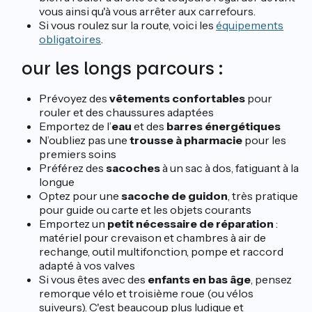
vous ainsi qu'à vous arrêter aux carrefours.
Si vous roulez sur la route, voici les
équipements
obligatoires
.
Pour les longs parcours :
Prévoyez des
vêtements confortables
pour
rouler et des chaussures adaptées
Emportez de l’
eau
et des
barres énergétiques
N’oubliez pas une
trousse à pharmacie
pour les
premiers soins
Préférez des
sacoches
à un sac à dos, fatiguant à la
longue
Optez pour une
sacoche de guidon
, très pratique
pour guide ou carte et les objets courants
Emportez un
petit nécessaire de réparation
:
matériel pour crevaison et chambres à air de
rechange, outil multifonction, pompe et raccord
adapté à vos valves
Si vous êtes avec des
enfants en bas âge
, pensez
remorque vélo et troisième roue (ou vélos
suiveurs). C'est beaucoup plus ludique et