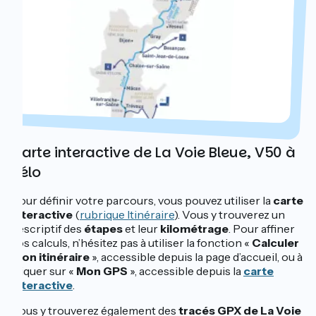
Carte interactive de La Voie Bleue, V50 à
vélo
Pour définir votre parcours, vous pouvez utiliser la
carte
interactive
(
rubrique Itinéraire
). Vous y trouverez un
descriptif des
étapes
et leur
kilométrage
. Pour affiner
vos calculs, n’hésitez pas à utiliser la fonction «
Calculer
mon itinéraire
», accessible depuis la page d’accueil, ou à
cliquer sur «
Mon GPS
», accessible depuis la
carte
interactive
.
Vous y trouverez également des
tracés GPX de La Voie