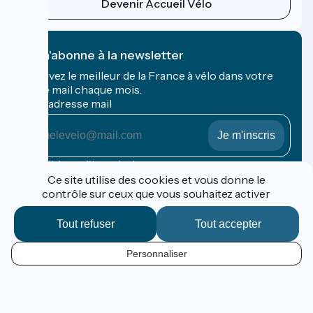
Devenir Accueil Vélo
Je m'abonne à la newsletter
Recevez le meilleur de la France à vélo dans votre
boîte mail chaque mois.
Mon adresse mail
Mon
adresse
mail
Conditions d'inscription
Ce site utilise des cookies et vous donne le
contrôle sur ceux que vous souhaitez activer
Financé dans le cadre de Destination France
Tout refuser
Tout accepter
Personnaliser
Espace Pro / Presse
FR
Mentions légales
Contact
Options de carte
Réalisation :
StudioJuillet
et
France Vélo Tourisme