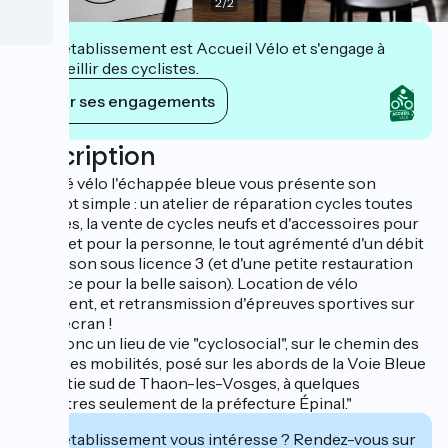
2
/
2
Cet établissement est Accueil Vélo et s'engage à
accueillir des cyclistes.
Voir ses engagements
Description
"Le café vélo l'échappée bleue vous présente son
concept simple : un atelier de réparation cycles toutes
marques, la vente de cycles neufs et d'accessoires pour
le bien et pour la personne, le tout agrémenté d'un débit
de boisson sous licence 3 (et d'une petite restauration
sur place pour la belle saison). Location de vélo
également, et retransmission d'épreuves sportives sur
grand écran !
C'est donc un lieu de vie "cyclosocial", sur le chemin des
nouvelles mobilités, posé sur les abords de la Voie Bleue
à la sortie sud de Thaon-les-Vosges, à quelques
kilomètres seulement de la préfecture Épinal."
Cet établissement vous intéresse ? Rendez-vous sur