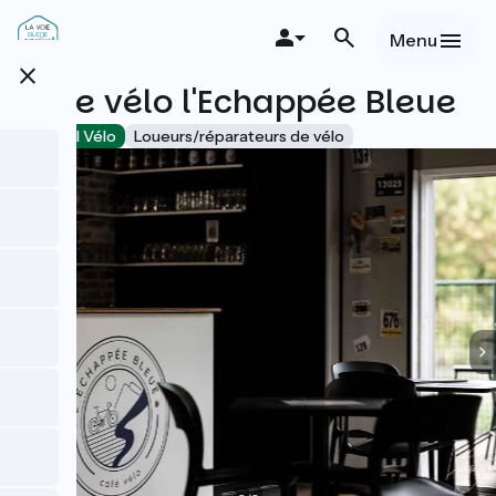
Aller
au
Menu
contenu
close
principal
Cafe vélo l'Echappée Bleue
Accueil Vélo
Loueurs/réparateurs de vélo