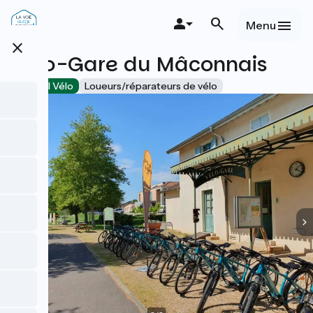
Aller
au
Menu
contenu
close
principal
Vélo-Gare du Mâconnais
Accueil Vélo
Loueurs/réparateurs de vélo