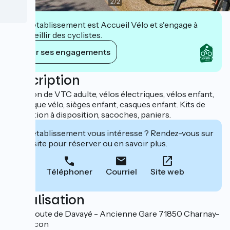
2
/
2
Cet établissement est Accueil Vélo et s'engage à
accueillir des cyclistes.
Voir ses engagements
Description
Location de VTC adulte, vélos électriques, vélos enfant,
remorque vélo, sièges enfant, casques enfant. Kits de
réparation à disposition, sacoches, paniers.
Cet établissement vous intéresse ? Rendez-vous sur
leur site pour réserver ou en savoir plus.
Téléphoner
Courriel
Site web
Localisation
2727 Route de Davayé - Ancienne Gare 71850 Charnay-
lès-Mâcon