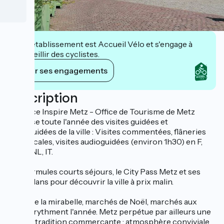
Cet établissement est Accueil Vélo et s'engage à
accueillir des cyclistes.
Voir ses engagements
Description
L'agence Inspire Metz - Office de Tourisme de Metz
propose toute l'année des visites guidées et
audioguidées de la ville : Visites commentées, flâneries
dominicales, visites audioguidées (environ 1h30) en F,
GB, D, NL, IT.
Des formules courts séjours, le City Pass Metz et ses
bons plans pour découvrir la ville à prix malin.
Fêtes de la mirabelle, marchés de Noël, marchés aux
puces, rythment l'année. Metz perpétue par ailleurs une
longue tradition commerçante : atmosphère conviviale