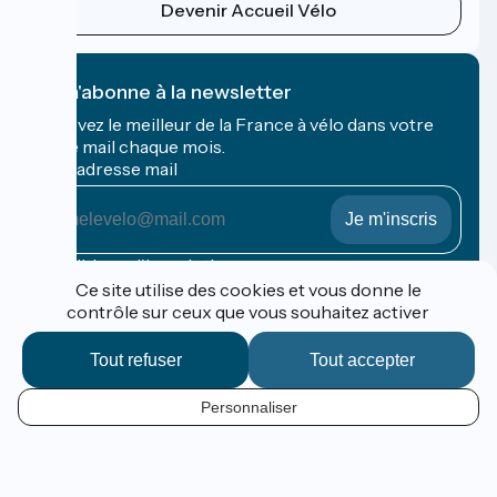
Devenir Accueil Vélo
Je m'abonne à la newsletter
Recevez le meilleur de la France à vélo dans votre
boîte mail chaque mois.
Mon adresse mail
Mon
adresse
mail
Conditions d'inscription
Ce site utilise des cookies et vous donne le
contrôle sur ceux que vous souhaitez activer
Financé dans le cadre de Destination France
Tout refuser
Tout accepter
Personnaliser
Espace Pro / Presse
FR
Mentions légales
Contact
Options de carte
Réalisation :
StudioJuillet
et
France Vélo Tourisme