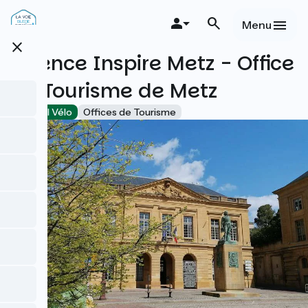
Aller
au
Menu
contenu
close
principal
Agence Inspire Metz - Office
de Tourisme de Metz
Accueil Vélo
Offices de Tourisme