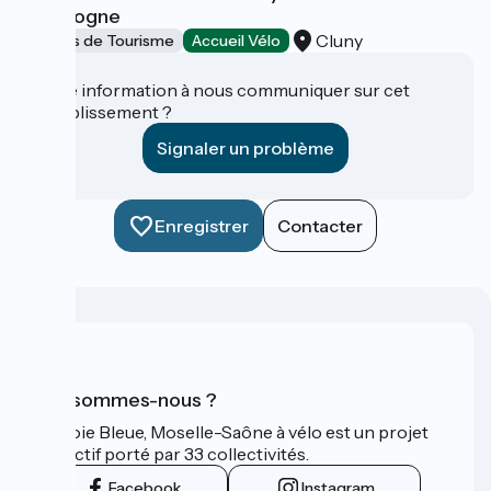
Bourgogne
Cluny
Offices de Tourisme
Accueil Vélo
Une information à nous communiquer sur cet
établissement ?
Signaler un problème
Enregistrer
Contacter
Qui sommes-nous ?
La Voie Bleue, Moselle-Saône à vélo est un projet
collectif porté par 33 collectivités.
Facebook
Instagram