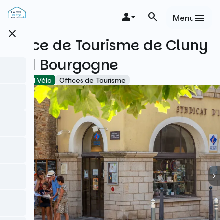
Aller
au
Menu
contenu
close
principal
Office de Tourisme de Cluny
Sud Bourgogne
Accueil Vélo
Offices de Tourisme