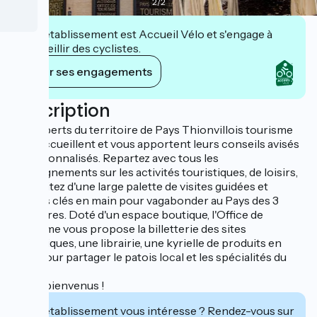
2
/
2
Cet établissement est Accueil Vélo et s'engage à
accueillir des cyclistes.
Voir ses engagements
Description
Les experts du territoire de Pays Thionvillois tourisme
vous accueillent et vous apportent leurs conseils avisés
et personnalisés. Repartez avec tous les
renseignements sur les activités touristiques, de loisirs,
et profitez d'une large palette de visites guidées et
séjours clés en main pour vagabonder au Pays des 3
frontières. Doté d'un espace boutique, l'Office de
Tourisme vous propose la billetterie des sites
touristiques, une librairie, une kyrielle de produits en
Platt pour partager le patois local et les spécialités du
terroir.
Soyez bienvenus !
Cet établissement vous intéresse ? Rendez-vous sur