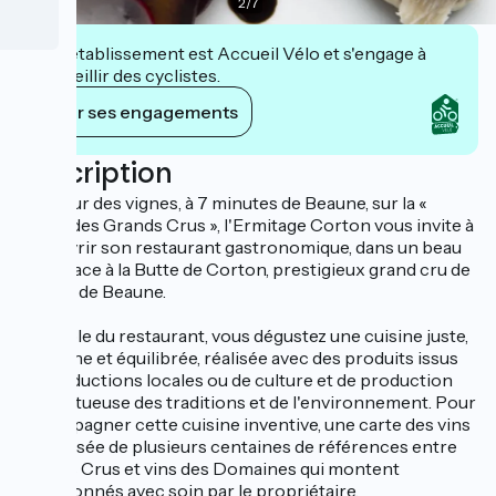
2
/
7
Cet établissement est Accueil Vélo et s'engage à
accueillir des cyclistes.
Voir ses engagements
Description
Au cœur des vignes, à 7 minutes de Beaune, sur la «
Route des Grands Crus », l'Ermitage Corton vous invite à
découvrir son restaurant gastronomique, dans un beau
jardin face à la Butte de Corton, prestigieux grand cru de
la Côte de Beaune.
A la table du restaurant, vous dégustez une cuisine juste,
moderne et équilibrée, réalisée avec des produits issus
de productions locales ou de culture et de production
respectueuse des traditions et de l'environnement. Pour
accompagner cette cuisine inventive, une carte des vins
composée de plusieurs centaines de références entre
Grands Crus et vins des Domaines qui montent
sélectionnés avec soin par le propriétaire.