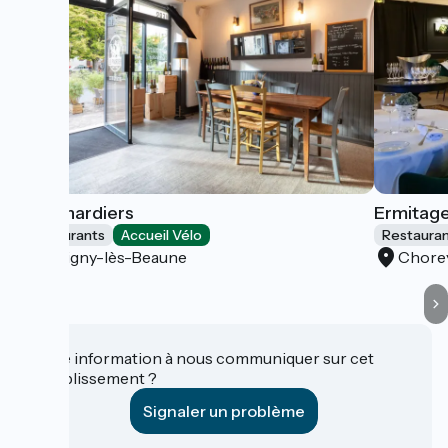
Les Pinardiers
Ermitag
Restaurants
Accueil Vélo
Restaura
Savigny-lès-Beaune
Chore
Une information à nous communiquer sur cet
établissement ?
Signaler un problème