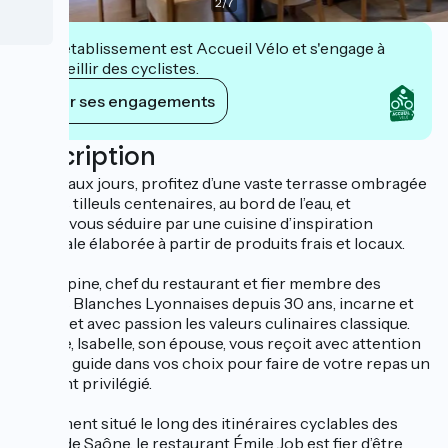
2
/
7
Cet établissement est Accueil Vélo et s'engage à
accueillir des cyclistes.
Voir ses engagements
Description
Aux beaux jours, profitez d’une vaste terrasse ombragée
par des tilleuls centenaires, au bord de l’eau, et
laissez‑vous séduire par une cuisine d’inspiration
régionale élaborée à partir de produits frais et locaux.
Éric Lépine, chef du restaurant et fier membre des
Toques Blanches Lyonnaises depuis 30 ans, incarne et
transmet avec passion les valeurs culinaires classique.
En salle, Isabelle, son épouse, vous reçoit avec attention
et vous guide dans vos choix pour faire de votre repas un
moment privilégié.
Idéalement situé le long des itinéraires cyclables des
bords de Saône, le restaurant Émile Job est fier d’être