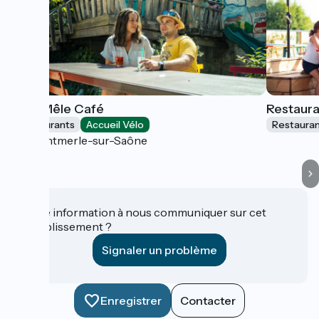
Pêle Mêle Café
Restaura
Restaurants
Accueil Vélo
Restaura
Montmerle-sur-Saône
Une information à nous communiquer sur cet
établissement ?
Signaler un problème
Enregistrer
Contacter