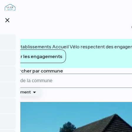
Aller
au
contenu
close
principal
Les établissements Accueil Vélo respectent des engageme
Voir les engagements
Rechercher par commune
Classement
Page 1