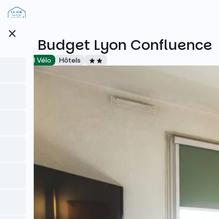
Aller
au
contenu
close
principal
Ibis Budget Lyon Confluence
Accueil Vélo
Hôtels