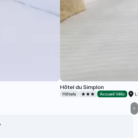
Hôtel du Simplon
L
Hôtels
Accueil Vélo
?