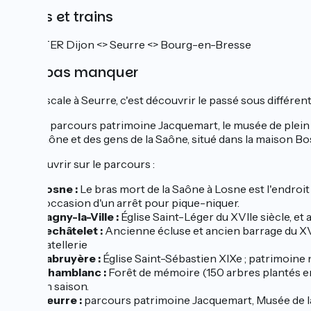
Gares et trains
Ligne TER Dijon <> Seurre <> Bourg-en-Bresse
À ne pas manquer
Faire escale à Seurre, c'est découvrir le passé sous différen
Avec le parcours patrimoine Jacquemart, le musée de plein a
de la Saône et des gens de la Saône, situé dans la maison Bo
À découvrir sur le parcours :
Losne
:
Le bras mort de la Saône à Losne est l'endroit
l'occasion d'un arrêt pour pique-niquer.
Pagny-la-Ville :
Église Saint-Léger du XVIIe siècle, et 
Lechâtelet
:
Ancienne écluse et ancien barrage du XVIII
batellerie
Labruyère :
Église Saint-Sébastien XIXe ; patrimoine 
Chamblanc
:
Forêt de mémoire (150 arbres plantés e
en saison.
Seurre
:
parcours patrimoine Jacquemart, Musée de la S