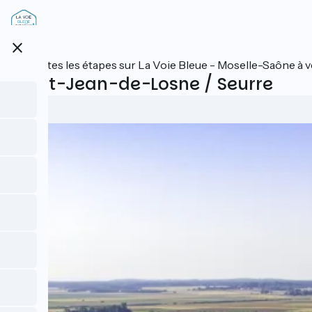
Aller
au
contenu
close
principal
Toutes les étapes sur La Voie Bleue - Moselle-Saône à v
Saint-Jean-de-Losne / Seurre