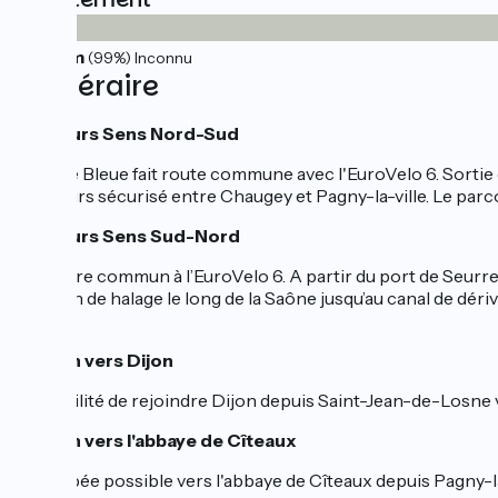
24km
(99%) Inconnu
L'itinéraire
Parcours Sens Nord-Sud
La Voie Bleue fait route commune avec l'EuroVelo 6. Sortie
Parcours sécurisé entre Chaugey et Pagny-la-ville. Le par
Parcours Sens Sud-Nord
Itinéraire commun à l’EuroVelo 6. A partir du port de Seurr
Chemin de halage le long de la Saône jusqu’au canal de déri
Losne.
Liaison vers Dijon
Possibilité de rejoindre Dijon depuis Saint-Jean-de-Losne 
Liaison vers l'abbaye de Cîteaux
Échappée possible vers l'abbaye de Cîteaux depuis Pagny-la