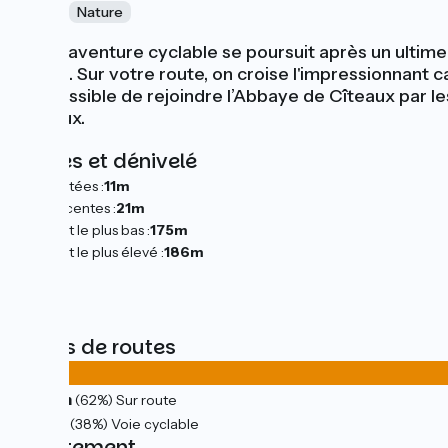
Canal
Nature
Votre aventure cyclable se poursuit après un ultime 
rivière. Sur votre route, on croise l'impressionnant 
est possible de rejoindre l’Abbaye de Cîteaux par le
Cîteaux.
Pentes et dénivelé
Montées :
11m
Descentes :
21m
Point le plus bas :
175m
Point le plus élevé :
186m
Types de routes
15km
(62%) Sur route
9km
(38%) Voie cyclable
Revêtement