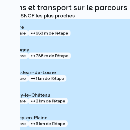
Trains et transport sur le parcours
Gares SNCF les plus proches
Seurre
gare
683 m de l'étape
Chaugey
gare
788 m de l'étape
Saint-Jean-de-Losne
gare
1 km de l'étape
Pagny-le-Château
gare
2 km de l'étape
Brazey-en-Plaine
gare
6 km de l'étape