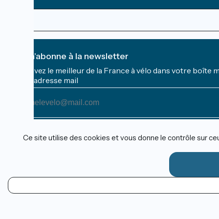
Je m'abonne à la newsletter
Recevez le meilleur de la France à vélo dans votre boîte 
Mon adresse mail
Mon
adresse
mail
Conditions d'inscription
Ce site utilise des cookies et vous donne le contrôle sur c
Financé dans le cadre de Destination France
Espace Pro / Presse
FR
Mentions légales
Contact
Options de carte
Réalisation :
StudioJuillet
et
France Vélo Tourisme