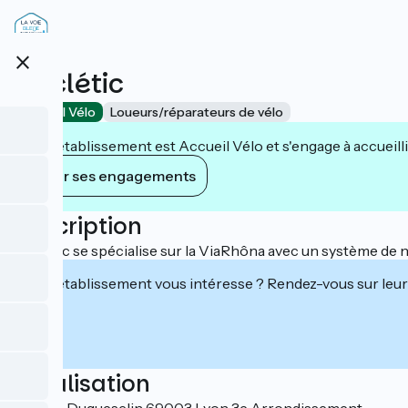
Aller
au
contenu
close
principal
Cyclétic
Accueil Vélo
Loueurs/réparateurs de vélo
Cet établissement est Accueil Vélo et s'engage à accueilli
Voir ses engagements
Description
Cyclétic se spécialise sur la ViaRhôna avec un système de n
Cet établissement vous intéresse ? Rendez-vous sur leur 
Localisation