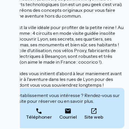
d’apports technologiques (on est un peu geek c’est vrai).
Nous créons des concepts originaux pour vous faire
vivre une aventure hors du commun.
Lyon est la ville idéale pour profiter de la petite reine ! Au
programme : 4 circuits en mode visite guidée insolite
pour découvrir Lyon, ses secrets, ses quartiers, ses
panoramas, ses monuments et bien sûr, ses habitants !
Très facile d'utilisation, nos vélos Proxy, fabricants de
vélos électriques à Besançon, sont robustes et très
fiables (on aime le made in France : cocorico !).
Nos guides vous initient d'abord à leur maniement avant
de partir à l'aventure dans les rues de Lyon pour des
visites dont vous vous souviendrez longtemps !
Cet établissement vous intéresse ? Rendez-vous sur
leur site pour réserver ou en savoir plus.
Téléphoner
Courriel
Site web