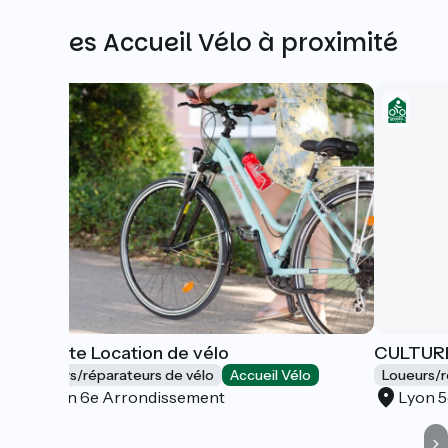
Autres Accueil Vélo à proximité
Paulette Location de vélo
CULTUR
Loueurs/réparateurs de vélo
Accueil Vélo
Loueurs/r
Lyon 6e Arrondissement
Lyon 