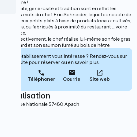
territoire !
Simplicité, générosité et tradition sont en effet les
maîtres mots du chef, Eric Schneider, lequel concocte de
savoureux petits plats à base de produits locaux cultivés,
récoltés, ou fabriqués à proximité du restaurant … voire
sur place.
Car, effectivement, le chef réalise lui-même son foie gras
de canard et son saumon fumé au bois de hêtre.
Cet établissement vous intéresse ? Rendez-vous sur
leur site pour réserver ou en savoir plus.
Téléphoner
Courriel
Site web
Localisation
16-18 rue Nationale 57480 Apach