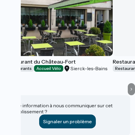
Restaurant du Château-Fort
Restaura
Sierck-les-Bains
Restaurants
Accueil Vélo
Restaura
Une information à nous communiquer sur cet
établissement ?
Signaler un problème