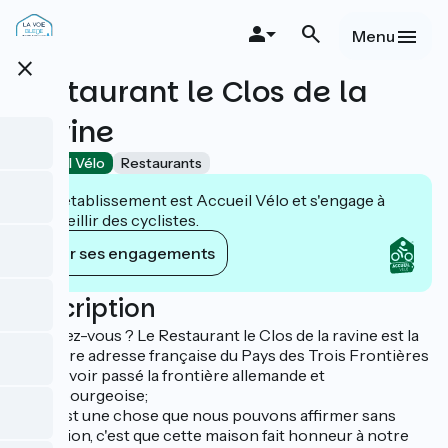
Aller
au
Menu
contenu
close
principal
Restaurant le Clos de la
Ravine
Accueil Vélo
Restaurants
Cet établissement est Accueil Vélo et s'engage à
accueillir des cyclistes.
Voir ses engagements
Description
Le saviez-vous ? Le Restaurant le Clos de la ravine est la
première adresse française du Pays des Trois Frontières
après avoir passé la frontière allemande et
luxembourgeoise;
Et s'il est une chose que nous pouvons affirmer sans
hésitation, c'est que cette maison fait honneur à notre