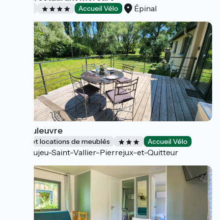
Épinal
Hôtels
Accueil Vélo
La Couleuvre
Gîtes et locations de meublés
Accueil Vélo
Beaujeu-Saint-Vallier-Pierrejux-et-Quitteur