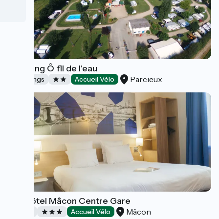
Camping Ô fll de l'eau
Parcieux
Campings
Accueil Vélo
Brit Hôtel Mâcon Centre Gare
Mâcon
Hôtels
Accueil Vélo