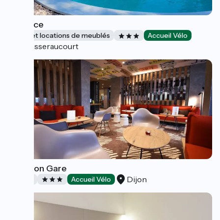
L'espace
Gîtes et locations de meublés
Accueil Vélo
Bousseraucourt
Ibis Dijon Gare
Dijon
Hôtels
Accueil Vélo