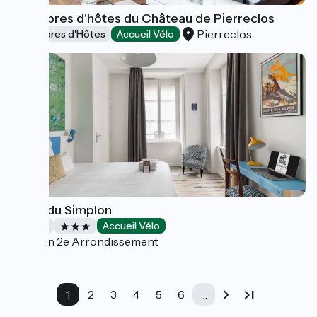
Chambres d'hôtes du Château de Pierreclos
Pierreclos
Chambres d'Hôtes
Accueil Vélo
Hôtel du Simplon
Hôtels
Accueil Vélo
Lyon 2e Arrondissement
1
2
3
4
5
6
…