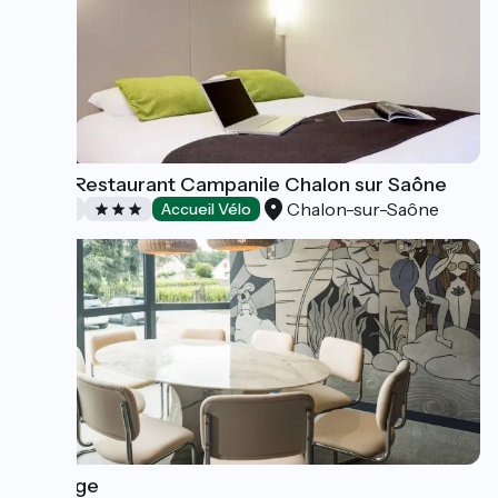
Hôtel Restaurant Campanile Chalon sur Saône
Chalon-sur-Saône
Hôtels
Accueil Vélo
Ô Rouge