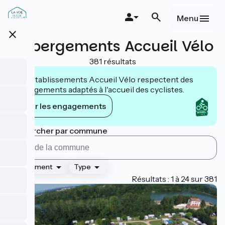
Aller
au
Menu
contenu
close
principal
Hébergements Accueil Vélo
381 résultats
Les établissements Accueil Vélo respectent des
engagements adaptés à l'accueil des cyclistes.
Voir les engagements
Rechercher par commune
Classement
Type
Page 1
Résultats : 1 à 24 sur 381